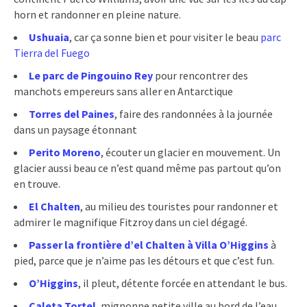
horn et randonner en pleine nature.
Ushuaia
, car ça sonne bien et pour visiter le beau
parc
Tierra del Fuego
Le parc de Pingouino Rey
pour rencontrer des
manchots empereurs sans aller en Antarctique
Torres del Paines
, faire des randonnées à la journée
dans un paysage étonnant
Perito Moreno
, écouter un glacier en mouvement. Un
glacier aussi beau ce n’est quand même pas partout qu’on
en trouve.
El Chalten
, au milieu des touristes pour randonner et
admirer le magnifique Fitzroy dans un ciel dégagé.
Passer la frontière d’el Chalten à Villa O’Higgins
à
pied, parce que je n’aime pas les détours et que c’est fun.
O’Higgins
, il pleut, détente forcée en attendant le bus.
Caleta Tortel
, mignonne petite ville au bord de l’eau,