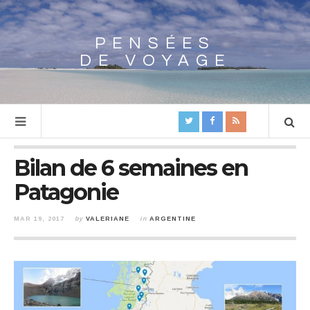
PENSÉES
Array
DE VOYAGE
Bilan de 6 semaines en
Patagonie
MAR 19, 2017
by
VALERIANE
in
ARGENTINE