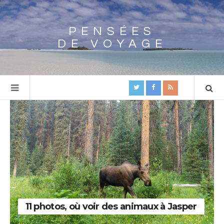
PENSÉES
Array
DE VOYAGE
11 photos, où voir des animaux à Jasper