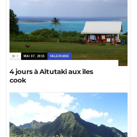
0
MAI 07, 2015
VALERIANE
4 jours à Aitutaki aux iles
cook