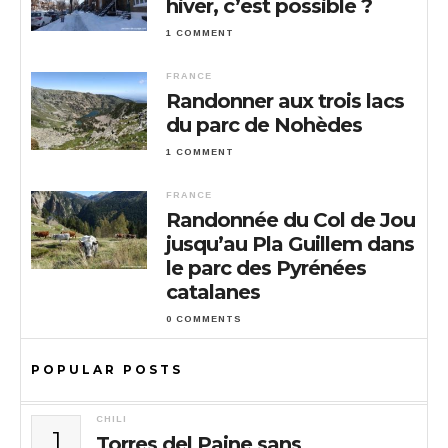
hiver, c’est possible ?
1 COMMENT
FRANCE
Randonner aux trois lacs
du parc de Nohèdes
1 COMMENT
FRANCE
Randonnée du Col de Jou
jusqu’au Pla Guillem dans
le parc des Pyrénées
catalanes
0 COMMENTS
POPULAR POSTS
CHILI
1
Torres del Paine sans