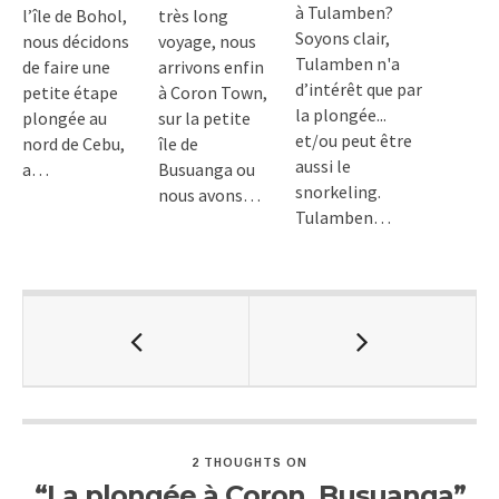
à Tulamben?
l’île de Bohol,
très long
Soyons clair,
nous décidons
voyage, nous
Tulamben n'a
de faire une
arrivons enfin
d’intérêt que par
petite étape
à Coron Town,
la plongée...
plongée au
sur la petite
et/ou peut être
nord de Cebu,
île de
aussi le
a…
Busuanga ou
snorkeling.
nous avons…
Tulamben…
2 THOUGHTS ON
“La plongée à Coron, Busuanga”