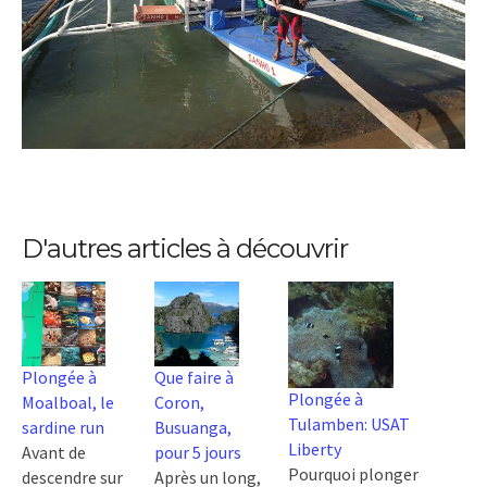
D'autres articles à découvrir
Plongée à
Que faire à
Plongée à
Moalboal, le
Coron,
Tulamben: USAT
sardine run
Busuanga,
Liberty
Avant de
pour 5 jours
Pourquoi plonger
descendre sur
Après un long,