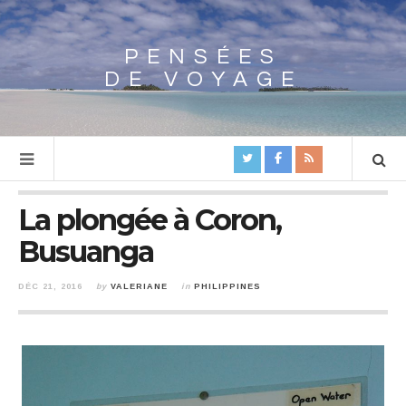
PENSÉES
Array
DE VOYAGE
La plongée à Coron,
Busuanga
DÉC 21, 2016
by
VALERIANE
in
PHILIPPINES