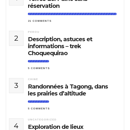
réservation
21 COMMENTS
PEROU
2
Description, astuces et
informations – trek
Choquequirao
5 COMMENTS
CHINE
3
Randonnées à Tagong, dans
les prairies d’altitude
5 COMMENTS
UNCATEGORIZED
4
Exploration de lieux