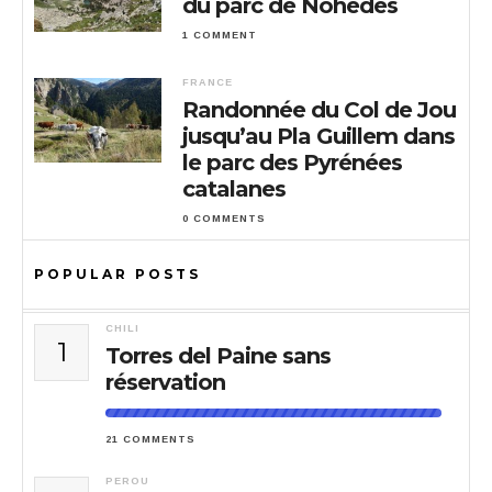
du parc de Nohèdes
1 COMMENT
FRANCE
Randonnée du Col de Jou
jusqu’au Pla Guillem dans
le parc des Pyrénées
catalanes
0 COMMENTS
POPULAR POSTS
CHILI
1
Torres del Paine sans
réservation
21 COMMENTS
PEROU