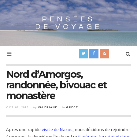
PENSÉES
Array
DE VOYAGE
Nord d’Amorgos,
randonnée, bivouac et
monastère
OCT 07, 2018
by
VALERIANE
in
GRECE
Apres une rapide
visite de Naxos
, nous décidons de rejoindre
Amorgos, la deuxième île de notre
itinéraire ferry/pied dans