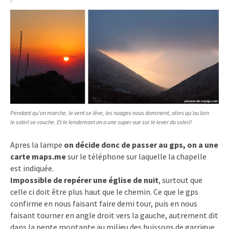
Pendant qu’on marche, le vent se lève, les nuages nous dominent, alors qu’au loin
le soleil se couche. Et le lendemain on a une super vue sur le lever du soleil!
Apres la lampe
on décide donc de passer au gps, on a une
carte maps.me
sur le téléphone sur laquelle la chapelle
est indiquée.
Impossible de repérer une église de nuit
, surtout que
celle ci doit être plus haut que le chemin. Ce que le gps
confirme en nous faisant faire demi tour, puis en nous
faisant tourner en angle droit vers la gauche, autrement dit
dans la pente montante au milieu des buissons de garrigue,