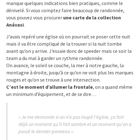
manque quelques indications bien pratiques, comme le
dénivelé. Si vous comptez faire beaucoup de randonnée,
vous pouvez vous procurer
une carte de la collection
Anávasi
.
J’avais repéré une église où on pourrait se poser cette nuit
mais il va être compliqué de la trouver si la nuit tombe
avant qu’on y arrive. J’essaie donc de speeder mais ce soir la
team a du mal à garder un rythme randonnée.
On avance, le soleil se couche, la mer à notre gauche, la
montagne à droite, jusqu’à ce qu’on ne voit plus les marques
rouges et qu’on se trouve à une intersection.
C’est le moment d’allumer la frontale
, on a quand même
un minimum d’équipement, et de se dire…
« Je me demande si on n’a pas loupé l’église, ça fait
déjà un moment qu’il fait sombre et un moment qu’on a
passé le dernier panneau ».