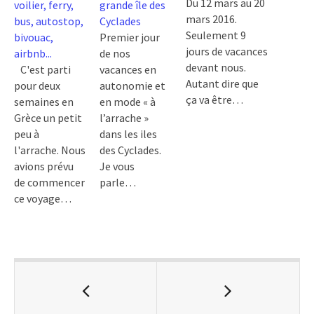
Du 12 mars au 20
voilier, ferry,
grande île des
mars 2016.
bus, autostop,
Cyclades
Seulement 9
bivouac,
Premier jour
jours de vacances
airbnb...
de nos
devant nous.
C'est parti
vacances en
Autant dire que
pour deux
autonomie et
ça va être…
semaines en
en mode « à
Grèce un petit
l’arrache »
peu à
dans les iles
l'arrache. Nous
des Cyclades.
avions prévu
Je vous
de commencer
parle…
ce voyage…