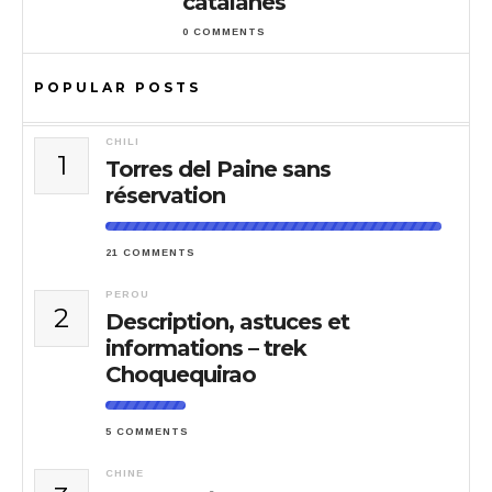
catalanes
0 COMMENTS
POPULAR POSTS
CHILI
1
Torres del Paine sans
réservation
21 COMMENTS
PEROU
2
Description, astuces et
informations – trek
Choquequirao
5 COMMENTS
CHINE