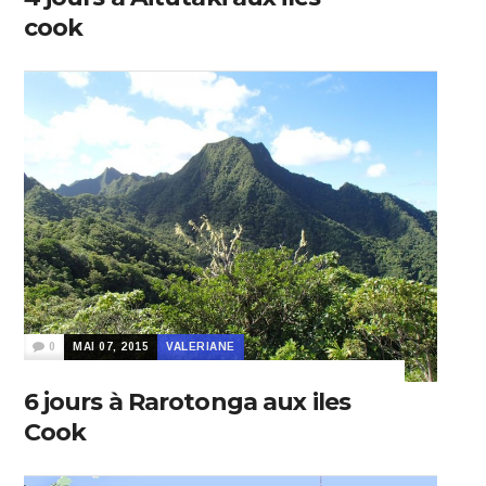
cook
0
MAI 07, 2015
VALERIANE
6 jours à Rarotonga aux iles
Cook