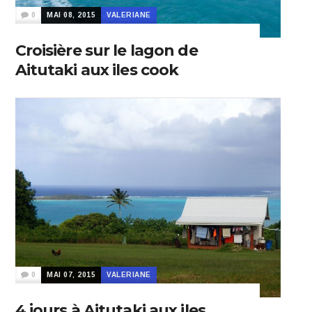
0
MAI 08, 2015
VALERIANE
Croisière sur le lagon de
Aitutaki aux iles cook
0
MAI 07, 2015
VALERIANE
4 jours à Aitutaki aux iles