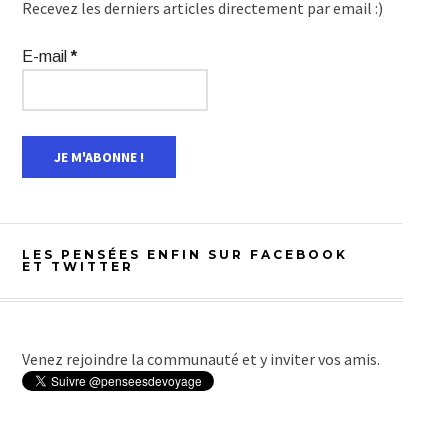
Recevez les derniers articles directement par email :)
E-mail
*
LES PENSÉES ENFIN SUR FACEBOOK
ET TWITTER
Venez rejoindre la communauté et y inviter vos amis.