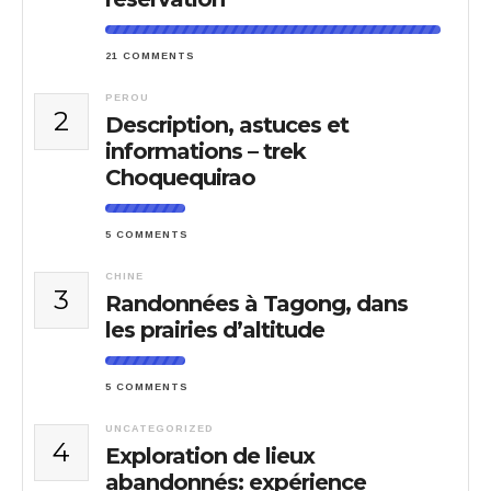
21 COMMENTS
PEROU
2
Description, astuces et
informations – trek
Choquequirao
5 COMMENTS
CHINE
3
Randonnées à Tagong, dans
les prairies d’altitude
5 COMMENTS
UNCATEGORIZED
4
Exploration de lieux
abandonnés: expérience