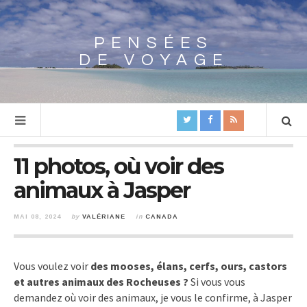
PENSÉES
Array
DE VOYAGE
11 photos, où voir des
animaux à Jasper
MAI 08, 2024
by
VALÉRIANE
in
CANADA
Vous voulez voir
des mooses, élans, cerfs, ours, castors
et autres animaux des Rocheuses ?
Si vous vous
demandez où voir des animaux, je vous le confirme, à Jasper