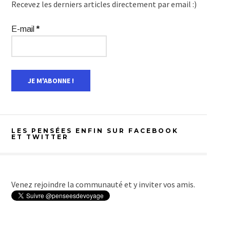
Recevez les derniers articles directement par email :)
E-mail
*
LES PENSÉES ENFIN SUR FACEBOOK
ET TWITTER
Venez rejoindre la communauté et y inviter vos amis.