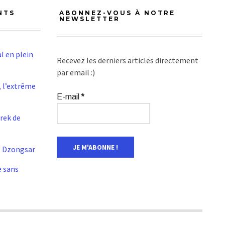
NTS
ABONNEZ-VOUS À NOTRE
NEWSLETTER
l en plein
Recevez les derniers articles directement
par email :)
 l’extrême
E-mail
*
Trek de
e Dzongsar
e sans