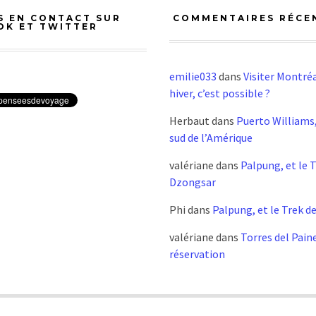
S EN CONTACT SUR
COMMENTAIRES RÉCE
OK ET TWITTER
emilie033
dans
Visiter Montréa
hiver, c’est possible ?
Herbaut
dans
Puerto Williams,
sud de l’Amérique
valériane
dans
Palpung, et le 
Dzongsar
Phi
dans
Palpung, et le Trek d
valériane
dans
Torres del Pain
réservation