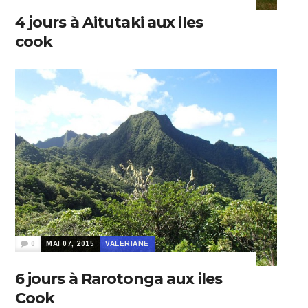
4 jours à Aitutaki aux iles
cook
0
MAI 07, 2015
VALERIANE
6 jours à Rarotonga aux iles
Cook