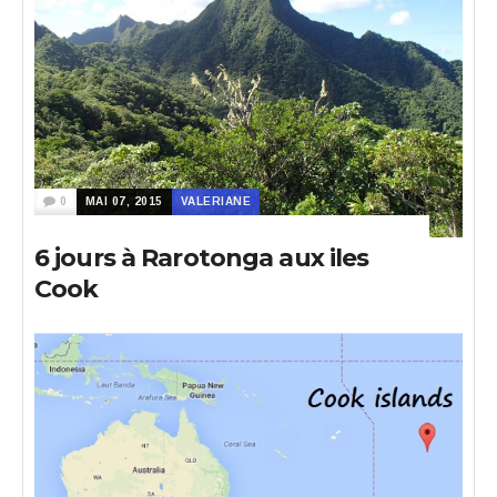
0
MAI 07, 2015
VALERIANE
6 jours à Rarotonga aux iles
Cook