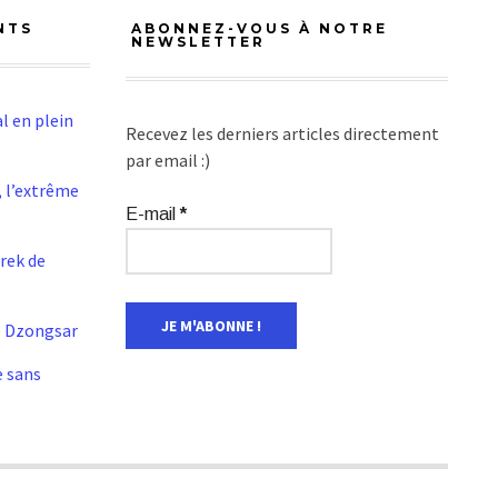
NTS
ABONNEZ-VOUS À NOTRE
NEWSLETTER
l en plein
Recevez les derniers articles directement
par email :)
 l’extrême
E-mail
*
Trek de
e Dzongsar
e sans