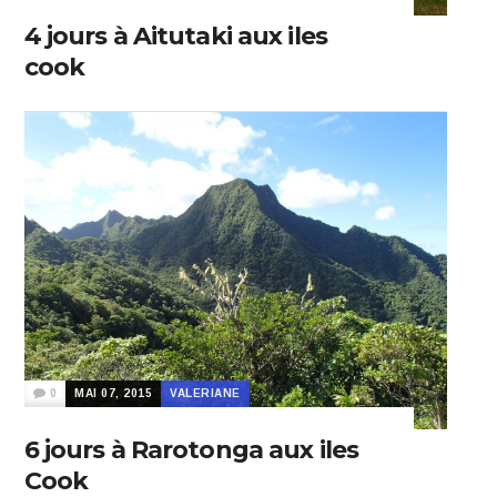
4 jours à Aitutaki aux iles
cook
0
MAI 07, 2015
VALERIANE
6 jours à Rarotonga aux iles
Cook