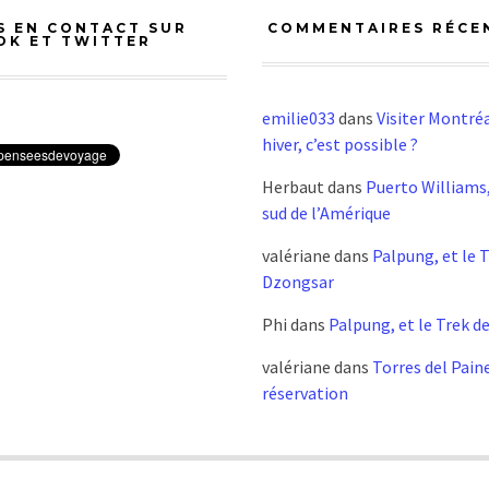
S EN CONTACT SUR
COMMENTAIRES RÉCE
OK ET TWITTER
emilie033
dans
Visiter Montréa
hiver, c’est possible ?
Herbaut
dans
Puerto Williams,
sud de l’Amérique
valériane
dans
Palpung, et le 
Dzongsar
Phi
dans
Palpung, et le Trek d
valériane
dans
Torres del Pain
réservation