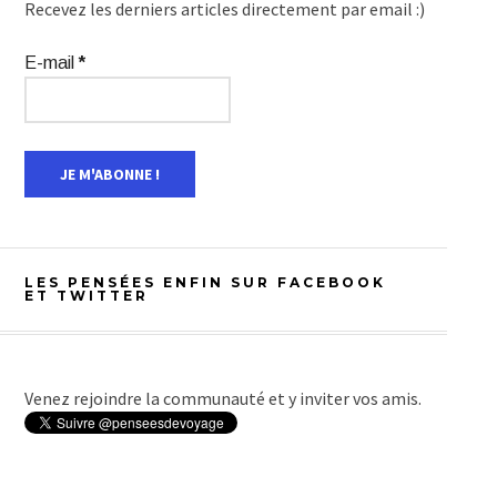
Recevez les derniers articles directement par email :)
E-mail
*
LES PENSÉES ENFIN SUR FACEBOOK
ET TWITTER
Venez rejoindre la communauté et y inviter vos amis.