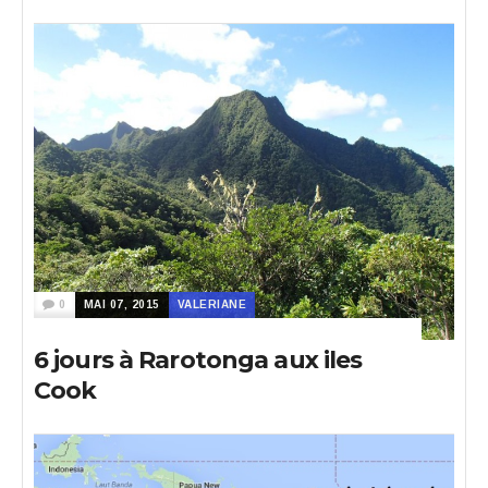
0
MAI 07, 2015
VALERIANE
6 jours à Rarotonga aux iles
Cook