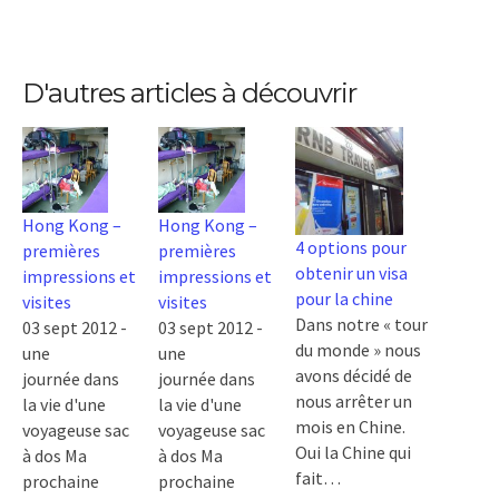
D'autres articles à découvrir
Hong Kong –
Hong Kong –
4 options pour
premières
premières
obtenir un visa
impressions et
impressions et
pour la chine
visites
visites
Dans notre « tour
03 sept 2012 -
03 sept 2012 -
du monde » nous
une
une
avons décidé de
journée dans
journée dans
nous arrêter un
la vie d'une
la vie d'une
mois en Chine.
voyageuse sac
voyageuse sac
Oui la Chine qui
à dos Ma
à dos Ma
fait…
prochaine
prochaine