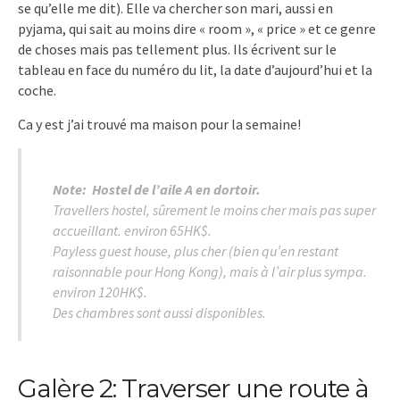
se qu’elle me dit). Elle va chercher son mari, aussi en
pyjama, qui sait au moins dire « room », « price » et ce genre
de choses mais pas tellement plus. Ils écrivent sur le
tableau en face du numéro du lit, la date d’aujourd’hui et la
coche.
Ca y est j’ai trouvé ma maison pour la semaine!
Note:
Hostel de l’aile A en dortoir.
Travellers hostel, sûrement le moins cher mais pas super
accueillant. environ 65HK$.
Payless guest house, plus cher (bien qu’en restant
raisonnable pour Hong Kong), mais à l’air plus sympa.
environ 120HK$.
Des chambres sont aussi disponibles.
Galère 2: Traverser une route à