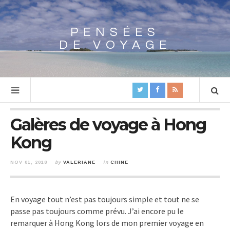
PENSÉES
Array
DE VOYAGE
Galères de voyage à Hong
Kong
NOV 01, 2018
by
VALERIANE
in
CHINE
En voyage tout n’est pas toujours simple et tout ne se
passe pas toujours comme prévu. J’ai encore pu le
remarquer à Hong Kong lors de mon premier voyage en