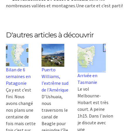
nombreuses vallées et montagnes.Une carte et c’est parti!
D'autres articles à découvrir
Bilan de 6
Puerto
Arrivée en
semaines en
Williams,
Tasmanie
Patagonie
l’extrême sud
Le vol
Ça y est c’est
de l’Amérique
Melbourne-
fini. Nous
D’Ushuaia,
Hobart est très
avons changé
nous
court. A peine
nos plans une
traversons le
1h15. Dans l'avion
centaine de
canal de
je discute avec
fois mais cette
Beagle pour
une
fois c’est sur,
rejoindre l’île