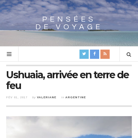
PENSÉES
Array
DE VOYAGE
Ushuaia, arrivée en terre de
feu
FÉV 01, 2017
by
VALERIANE
in
ARGENTINE