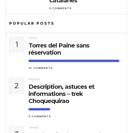
catalanes
0 COMMENTS
POPULAR POSTS
CHILI
1
Torres del Paine sans
réservation
21 COMMENTS
PEROU
2
Description, astuces et
informations – trek
Choquequirao
5 COMMENTS
CHINE