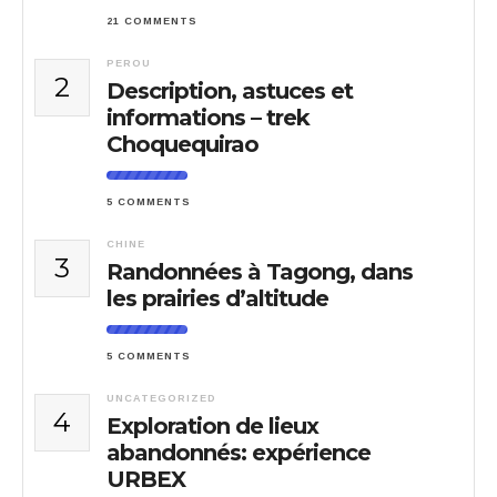
21 COMMENTS
PEROU
2
Description, astuces et
informations – trek
Choquequirao
5 COMMENTS
CHINE
3
Randonnées à Tagong, dans
les prairies d’altitude
5 COMMENTS
UNCATEGORIZED
4
Exploration de lieux
abandonnés: expérience
URBEX