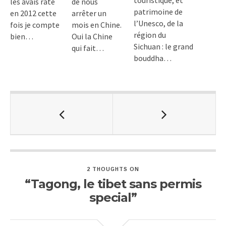
touristique, et
les avais raté
de nous
patrimoine de
en 2012 cette
arrêter un
l’Unesco, de la
fois je compte
mois en Chine.
région du
bien…
Oui la Chine
Sichuan : le grand
qui fait…
bouddha…
2 THOUGHTS ON
“Tagong, le tibet sans permis
special”