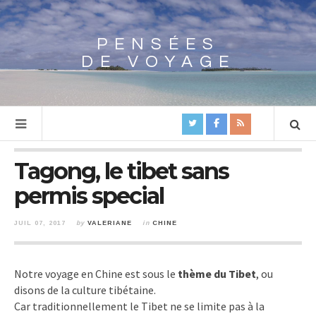
PENSÉES
Array
DE VOYAGE
Tagong, le tibet sans
permis special
JUIL 07, 2017
by
VALERIANE
in
CHINE
Notre voyage en Chine est sous le
thème du Tibet
, ou
disons de la culture tibétaine.
Car traditionnellement le Tibet ne se limite pas à la