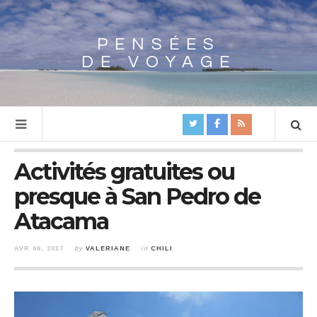
PENSÉES
Array
DE VOYAGE
Activités gratuites ou
presque à San Pedro de
Atacama
AVR 06, 2017
by
VALERIANE
in
CHILI