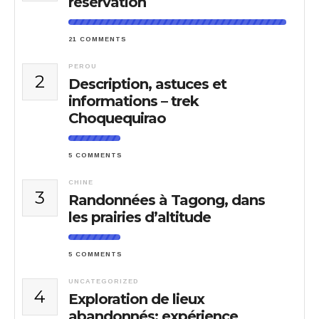
réservation
21 COMMENTS
PEROU
2
Description, astuces et
informations – trek
Choquequirao
5 COMMENTS
CHINE
3
Randonnées à Tagong, dans
les prairies d’altitude
5 COMMENTS
UNCATEGORIZED
4
Exploration de lieux
abandonnés: expérience