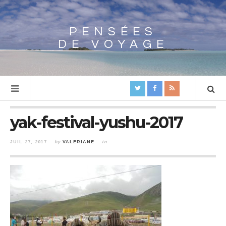
PENSÉES
Array
DE VOYAGE
yak-festival-yushu-2017
JUIL 27, 2017
by
VALERIANE
in