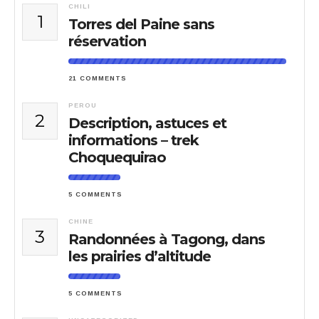
CHILI
1
Torres del Paine sans
réservation
21 COMMENTS
PEROU
2
Description, astuces et
informations – trek
Choquequirao
5 COMMENTS
CHINE
3
Randonnées à Tagong, dans
les prairies d’altitude
5 COMMENTS