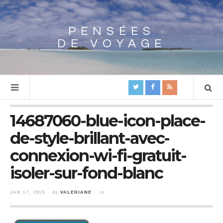
PENSÉES
Array
DE VOYAGE
14687060-blue-icon-place-
de-style-brillant-avec-
connexion-wi-fi-gratuit-
isoler-sur-fond-blanc
JAN 17, 2015
by
VALERIANE
in