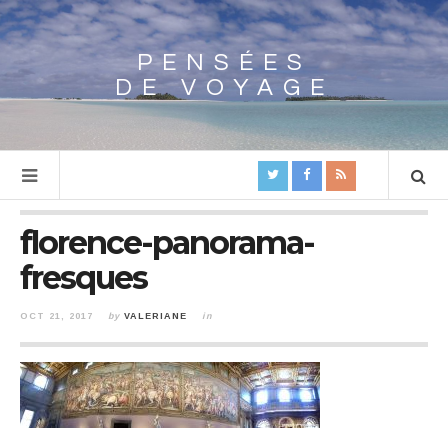
PENSÉES
Array
DE VOYAGE
florence-panorama-
fresques
OCT 21, 2017
by
VALERIANE
in