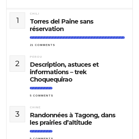
CHILI
1
Torres del Paine sans
réservation
21 COMMENTS
PEROU
2
Description, astuces et
informations – trek
Choquequirao
5 COMMENTS
CHINE
3
Randonnées à Tagong, dans
les prairies d’altitude
5 COMMENTS