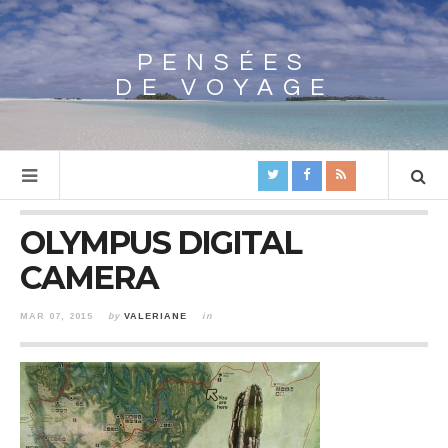
PENSÉES
Array
DE VOYAGE
OLYMPUS DIGITAL
CAMERA
MAR 07, 2015
by
VALERIANE
in