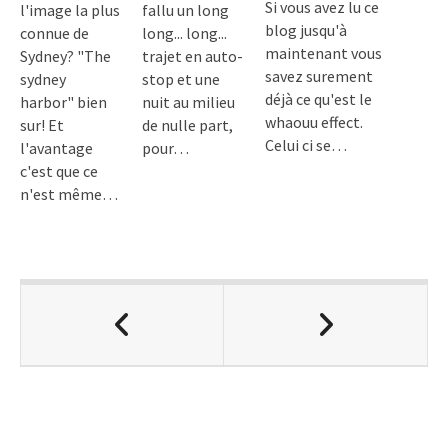
Si vous avez lu ce
l'image la plus
fallu un long
blog jusqu'à
connue de
long... long...
maintenant vous
Sydney? "The
trajet en auto-
savez surement
sydney
stop et une
déjà ce qu'est le
harbor" bien
nuit au milieu
whaouu effect.
sur! Et
de nulle part,
Celui ci se…
l'avantage
pour…
c'est que ce
n'est même…