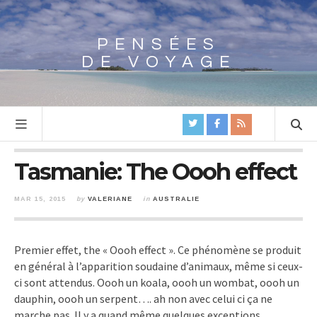
PENSÉES
Array
DE VOYAGE
Tasmanie: The Oooh effect
MAR 15, 2015
by
VALERIANE
in
AUSTRALIE
Premier effet, the « Oooh effect ». Ce phénomène se produit
en général à l’apparition soudaine d’animaux, même si ceux-
ci sont attendus. Oooh un koala, oooh un wombat, oooh un
dauphin, oooh un serpent…. ah non avec celui ci ça ne
marche pas. Il y a quand même quelques exceptions.