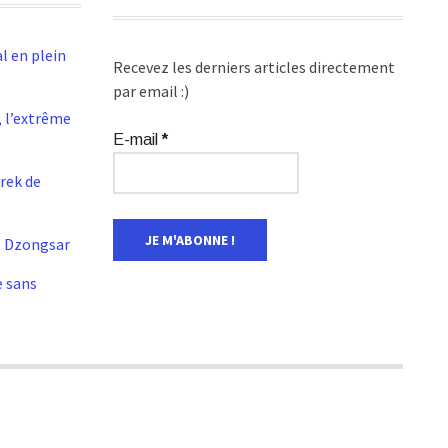
l en plein
Recevez les derniers articles directement
par email :)
 l’extrême
E-mail
*
Trek de
e Dzongsar
e sans