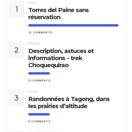
CHILI
1
Torres del Paine sans
réservation
21 COMMENTS
PEROU
2
Description, astuces et
informations – trek
Choquequirao
5 COMMENTS
CHINE
3
Randonnées à Tagong, dans
les prairies d’altitude
5 COMMENTS