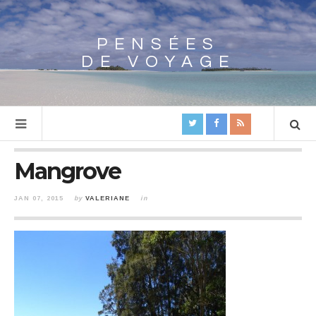
PENSÉES
Array
DE VOYAGE
Mangrove
JAN 07, 2015
by
VALERIANE
in