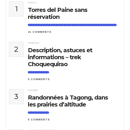
CHILI
1
Torres del Paine sans
réservation
21 COMMENTS
PEROU
2
Description, astuces et
informations – trek
Choquequirao
5 COMMENTS
CHINE
3
Randonnées à Tagong, dans
les prairies d’altitude
5 COMMENTS