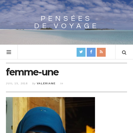
PENSÉES
Array
DE VOYAGE
femme-une
JUIL 15, 2018
by
VALERIANE
in