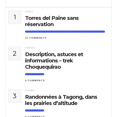
CHILI
1
Torres del Paine sans
réservation
21 COMMENTS
PEROU
2
Description, astuces et
informations – trek
Choquequirao
5 COMMENTS
CHINE
3
Randonnées à Tagong, dans
les prairies d’altitude
5 COMMENTS