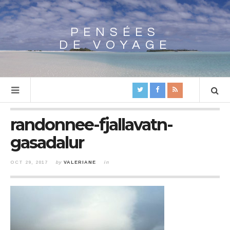
PENSÉES
Array
DE VOYAGE
randonnee-fjallavatn-
gasadalur
OCT 29, 2017
by
VALERIANE
in