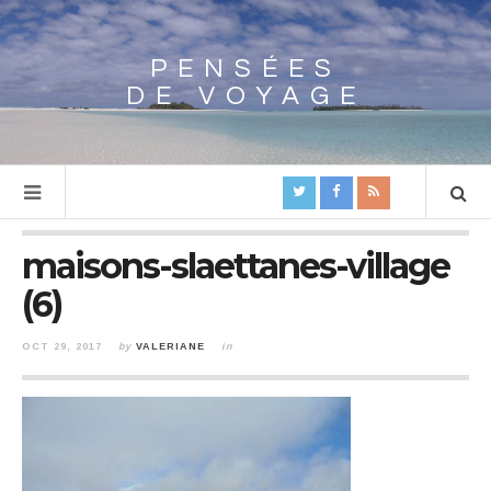
PENSÉES
Array
DE VOYAGE
maisons-slaettanes-village
(6)
OCT 29, 2017
by
VALERIANE
in