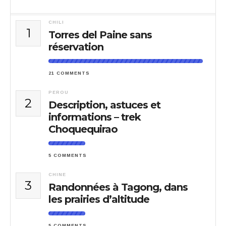
CHILI
1
Torres del Paine sans
réservation
21 COMMENTS
PEROU
2
Description, astuces et
informations – trek
Choquequirao
5 COMMENTS
CHINE
3
Randonnées à Tagong, dans
les prairies d’altitude
5 COMMENTS