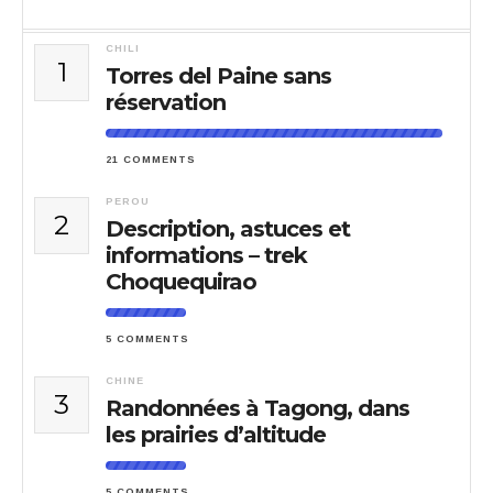
CHILI
1
Torres del Paine sans
réservation
21 COMMENTS
PEROU
2
Description, astuces et
informations – trek
Choquequirao
5 COMMENTS
CHINE
3
Randonnées à Tagong, dans
les prairies d’altitude
5 COMMENTS