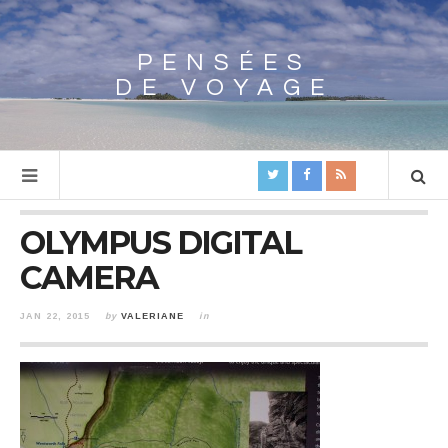
PENSÉES
Array
DE VOYAGE
OLYMPUS DIGITAL
CAMERA
JAN 22, 2015
by
VALERIANE
in