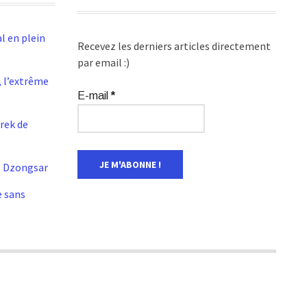
l en plein
Recevez les derniers articles directement
par email :)
 l’extrême
E-mail
*
Trek de
e Dzongsar
e sans