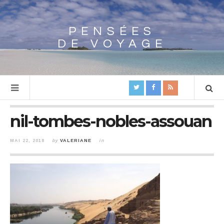
PENSÉES
Array
DE VOYAGE
nil-tombes-nobles-assouan
MAI 22, 2018
by
VALERIANE
in