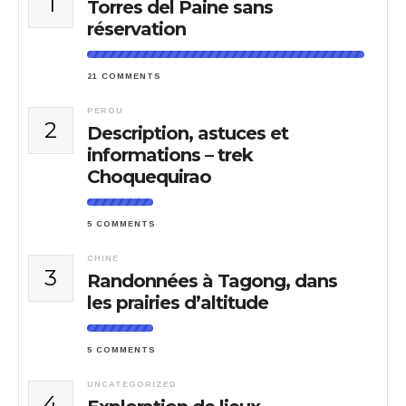
1
Torres del Paine sans
réservation
21 COMMENTS
PEROU
2
Description, astuces et
informations – trek
Choquequirao
5 COMMENTS
CHINE
3
Randonnées à Tagong, dans
les prairies d’altitude
5 COMMENTS
UNCATEGORIZED
4