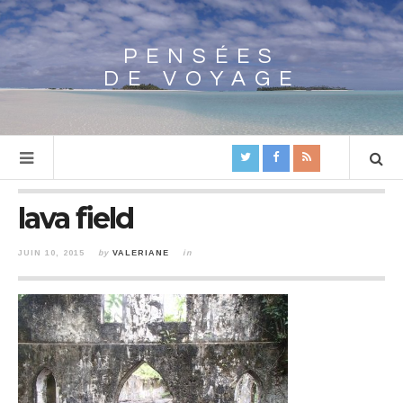
PENSÉES
Array
DE VOYAGE
lava field
JUIN 10, 2015
by
VALERIANE
in