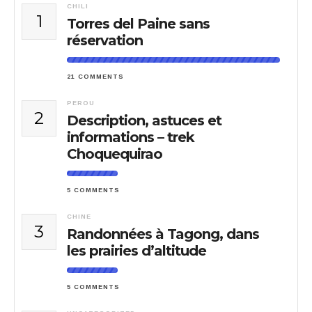
CHILI
1
Torres del Paine sans
réservation
21 COMMENTS
PEROU
2
Description, astuces et
informations – trek
Choquequirao
5 COMMENTS
CHINE
3
Randonnées à Tagong, dans
les prairies d’altitude
5 COMMENTS