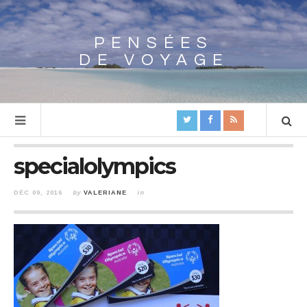
PENSÉES
Array
DE VOYAGE
specialolympics
DÉC 09, 2016
by
VALERIANE
in