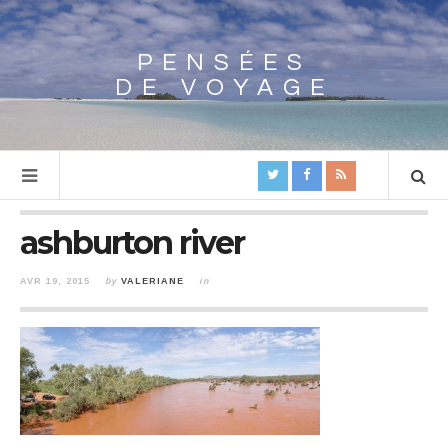
PENSÉES
Array
DE VOYAGE
ashburton river
AVR 19, 2015
by
VALERIANE
in