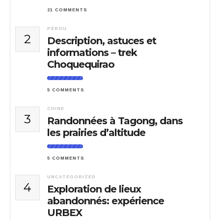
21 COMMENTS
PEROU
2
Description, astuces et
informations – trek
Choquequirao
5 COMMENTS
CHINE
3
Randonnées à Tagong, dans
les prairies d’altitude
5 COMMENTS
UNCATEGORIZED
4
Exploration de lieux
abandonnés: expérience
URBEX