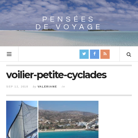
PENSÉES
Array
DE VOYAGE
voilier-petite-cyclades
SEP 12, 2018
by
VALERIANE
in