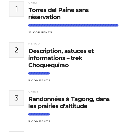
CHILI
1
Torres del Paine sans
réservation
21 COMMENTS
PEROU
2
Description, astuces et
informations – trek
Choquequirao
5 COMMENTS
CHINE
3
Randonnées à Tagong, dans
les prairies d’altitude
5 COMMENTS