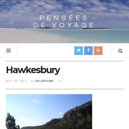
PENSÉES
Array
DE VOYAGE
Hawkesbury
NOV 26, 2016
by
VALERIANE
in