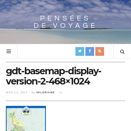
PENSÉES
Array
DE VOYAGE
gdt-basemap-display-
version-2-468×1024
MAR 14, 2019
by
VALERIANE
in