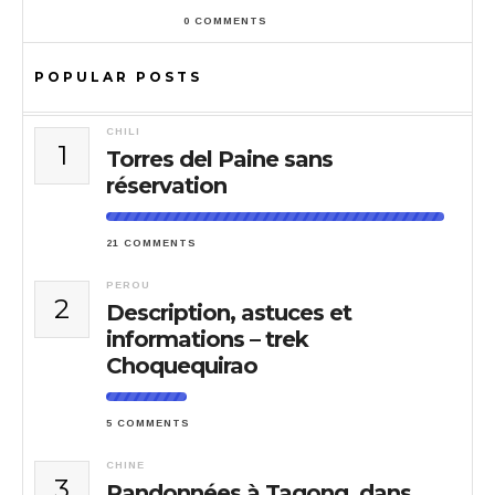
0 COMMENTS
POPULAR POSTS
CHILI
1
Torres del Paine sans
réservation
21 COMMENTS
PEROU
2
Description, astuces et
informations – trek
Choquequirao
5 COMMENTS
CHINE
3
Randonnées à Tagong, dans