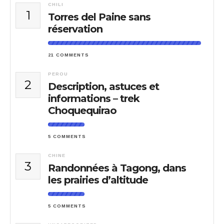
CHILI
1
Torres del Paine sans
réservation
21 COMMENTS
PEROU
2
Description, astuces et
informations – trek
Choquequirao
5 COMMENTS
CHINE
3
Randonnées à Tagong, dans
les prairies d’altitude
5 COMMENTS