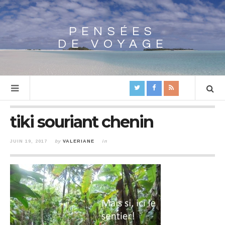
PENSÉES
Array
DE VOYAGE
tiki souriant chenin
JUIN 19, 2017
by
VALERIANE
in