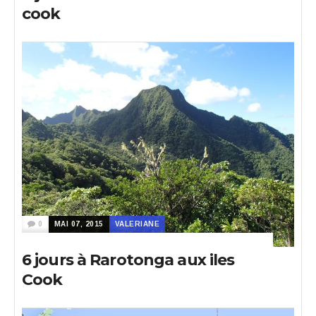
cook
0
MAI 07, 2015
VALERIANE
6 jours à Rarotonga aux iles
Cook