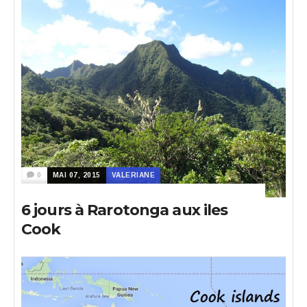
0
MAI 07, 2015
VALERIANE
6 jours à Rarotonga aux iles
Cook