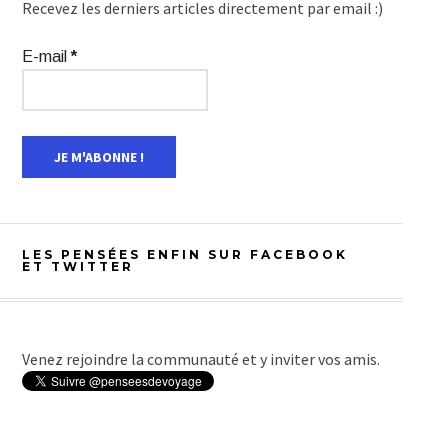
Recevez les derniers articles directement par email :)
E-mail
*
LES PENSÉES ENFIN SUR FACEBOOK
ET TWITTER
Venez rejoindre la communauté et y inviter vos amis.