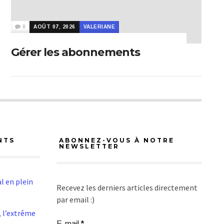
0
AOÛT 07, 2026
VALERIANE
Gérer les abonnements
NTS
ABONNEZ-VOUS À NOTRE
NEWSLETTER
l en plein
Recevez les derniers articles directement
par email :)
 l’extrême
E-mail
*