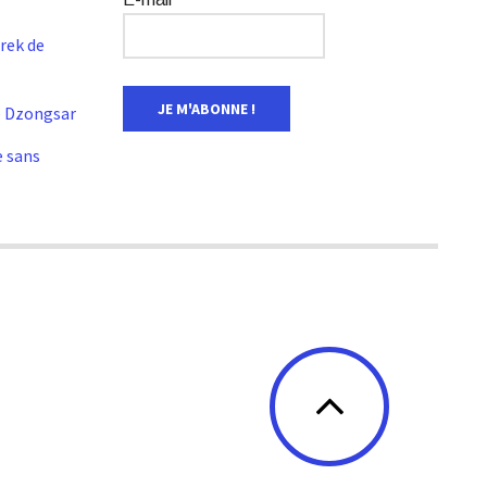
Trek de
e Dzongsar
e sans